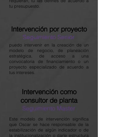
requieran, tú las defines de acuerdo a
tu presupuesto.
Intervención por proyecto
Seguimiento Senior
puedo intervenir en la creación de un
modelo de negocio, de planeación
estratégica, de acceso a una
convocatoria de financiamiento o un
proyecto especializado de acuerdo a
tus intereses.
Intervención como
consultor de planta
Seguimiento Master
Este modelo de intervención significa
que Oscar se hace responsable de la
estabilización de algún indicador o de
la institucionalización o darle estructura