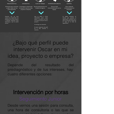
¿Bajo qué perfil puede
intervenir Oscar en mi
idea, proyecto o empresa?
Depende del resultado del
prediagnóstico y de tus intereses, hay
cuatro diferentes opciones:
Intervención por horas
Seguimiento Junior
Desde vernos una sesión para consulta,
una hora de consultoría o las que se