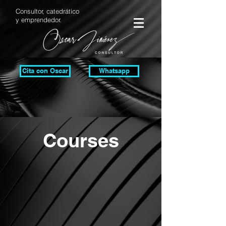
Consultor, catedrático
y emprendedor.
Cita con Oscar
Whatsapp
Courses